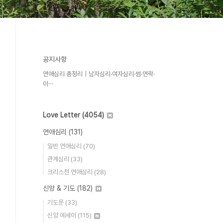
공지사항
연애심리 총정리｜남자심리·여자심리·썸·연락·
이⋯
Love Letter
(4054)
연애심리
(131)
일반 연애심리
(70)
관계심리
(33)
크리스천 연애심리
(28)
신앙 & 기도
(182)
기도문
(33)
신앙 에세이
(115)