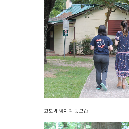
고모와 엄마의 뒷모습