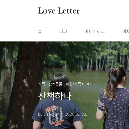
본문 바로가기
Love Letter
홈
태그
미디어로그
위
가족 · 반려동물 · 취향/가족 이야기
산책하다
by Deborah
2020. 6. 23.