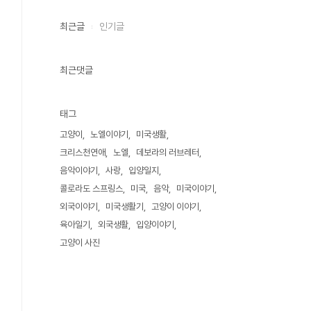
최근글
인기글
최근댓글
태그
고양이
노엘이야기
미국생활
크리스천연애
노엘
데보라의 러브레터
음악이야기
사랑
입양일지
콜로라도 스프링스
미국
음악
미국이야기
외국이야기
미국생활기
고양이 이야기
육아일기
외국생활
입양이야기
고양이 사진