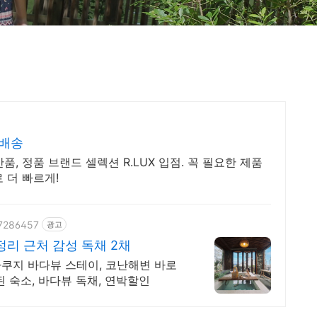
료배송
, 정품 브랜드 셀렉션 R.LUX 입점. 꼭 필요한 제품
 더 빠르게!
37286457
광고
리 근처 감성 독채 2채
자쿠지 바다뷰 스테이, 코난해변 바로
증된 숙소, 바다뷰 독채, 연박할인