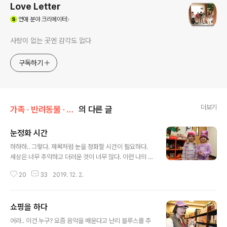
Love Letter
(새창열림)
연애
분야 크리에이터
사랑이 없는 곳엔 감각도 없다
구독하기
더보기
가족 · 반려동물 · 취향/가족 이야기
의 다른 글
눈정화 시간
글 내용
하하하.. 그렇다. 제목처럼 눈을 정화할 시간이 필요하다.
세상은 너무 추악하고 더러운 것이 너무 많다. 이런 나의 눈
을 깨끗이 정화시켜주는 너희들.. 아.. 고마워. 반가워. 일요
20
33
2019. 12. 2.
일 시간이 되면 늘 자원봉사를 하는데. 이렇게 유아부 아이
들과 시간을 보낸다. 그럴 때면 늘 내 마음의 새로운 보상을
받고 오는 느낌이다. 아이들이 주는 잠시의 축복 속에 나의
쇼핑을 하다
피곤한 정신을 담아 본다. "사진 찍자." 그랬더니, "왜
글 내용
요?"라고 묻던 이쁜이. 둘은 쌍둥이라고 한다. 그런데 안 닮
어라.. 이건 누구? 요즘 음악을 배운다고 난리 블루스를 추