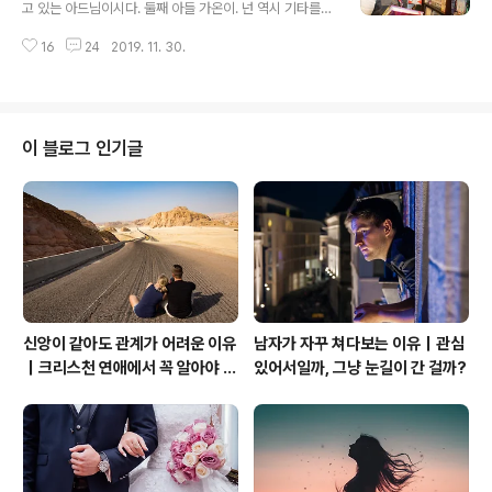
지 않았나? 얼씨구나. 둘이 좋아서 껴안고 있었다. 나도 덩
고 있는 아드님이시다. 둘째 아들 가온이. 넌 역시 기타를
달아 기분이 좋다. 내가 귀여워하는 쌍둥이인데, 나만 보면
칠 때 모습이 멋지다. 추수감사절이 지나고 나면 미국에서
신기한지 필자의 머리도 만지고, 귀걸이도 만지고, 팔찌도
16
24
2019. 11. 30.
흔히 볼 수가 있는 풍경이 바로 크리스마스 장식을 하는 모
만지고 하하하 그러면서 논다. 아이들이 주는 행복 충전을
습이다. 우리 조카님 기념 촬영이 있었다. ㅎㅎㅎ 여기도 난
10..
리가 났어.. 겨울 왕국 난리가.. 하하하 아 그랬지. 고전 중에
고전은 셰익스피어라고 말이지. ㅋㅋㅋ 어.. 이거 수준이 갑
자기 하하하 낮아진다? ㅋㅋㅋㅋ 망가.. 뚜둥... 또 망가.. 뚜
이 블로그 인기글
둥... 여기도 있다. 저기도 있었다. ㅋㅋ 내 사랑 원피스. ㅋ
ㅋ 데스노트부터 고양이까지 다 섭렵하신 분이 나타난다.
바로 덕후가 되신 우리 아라 양이었다. 아라 양의 마지막 시
리즈를 찾았다. 아라 양이 수집하는 만화의 양은 상..
신앙이 같아도 관계가 어려운 이유
남자가 자꾸 쳐다보는 이유｜관심
｜크리스천 연애에서 꼭 알아야 할
있어서일까, 그냥 눈길이 간 걸까?
관계의 본질