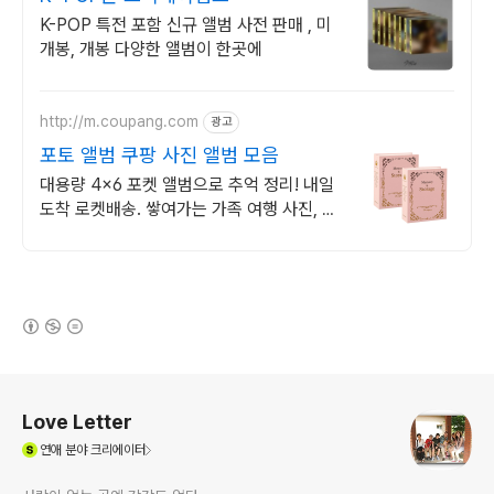
K-POP 특전 포함 신규 앨범 사전 판매 , 미
개봉, 개봉 다양한 앨범이 한곳에
http://m.coupang.com
광고
포토 앨범 쿠팡 사진 앨범 모음
대용량 4x6 포켓 앨범으로 추억 정리! 내일
도착 로켓배송. 쌓여가는 가족 여행 사진, 깔
끔하게 보관하는 포켓형 앨범!
(새창열림)
로그 정보
Love Letter
(새창열림)
연애
분야 크리에이터