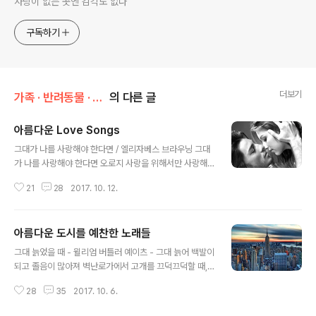
사랑이 없는 곳엔 감각도 없다
구독하기
더보기
가족 · 반려동물 · 취향/취미 & 관심사
의 다른 글
아름다운 Love Songs
글 내용
그대가 나를 사랑해야 한다면 / 엘리자베스 브라우닝 그대
가 나를 사랑해야 한다면 오로지 사랑을 위해서만 사랑해
주세요. 그리고 부디 미소 때문에. 미모 때문에. 부드러운
21
28
2017. 10. 12.
말씨 때문에. 그리고 또 내 생각과 잘 어울리는 재치있는 생
각 때문에. 그래서 그런 날 내게 기쁨을 주었기 때문에 그
여인을 사랑한다 고는 정말 말하지 마세요. 님이여! 사실 이
아름다운 도시를 예찬한 노래들
러한 것들은 그 자체가 변하거나 당신을 위하여 변하기도
글 내용
합니다. 그러기에 그렇게 이루어진 사랑은 또 그렇게 잃어
그대 늙었을 때 - 윌리엄 버틀러 예이츠 - 그대 늙어 백발이
버리기도 하는 것입니다. 내 뺨의 눈물을 닦아주는 연민어
되고 졸음이 많아져 벽난로가에서 고개를 끄덕끄덕할 때,
린 그대의 사랑으로도 날 사랑하진 마세요. 그대에게 오랫
이 책을 꺼내어, 천천히 읽으며 한때 그대 눈에 지녔던 부드
동안 위안 받았던 이는 웃음을 잃게 되고 그리하여 당신의
28
35
2017. 10. 6.
러운 모습과 그 깊은 그림자를 생각해 보시오. 그리고 얼마
사랑을 잃게 될지도 모르지요. 오로지 사랑을 위해서만 날
나 많은 사람이 그대의 즐거운 기품을 사랑했고 또 그대의