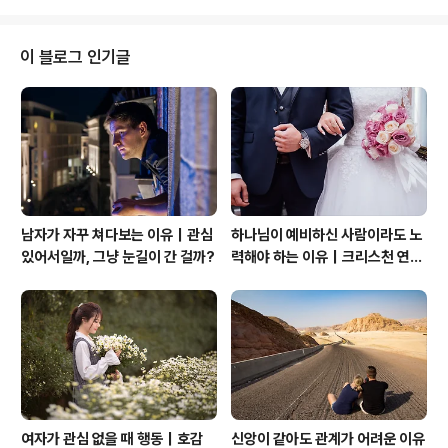
사랑해 주세요. 영원토록. 언..
미를 거짓 사랑 혹은 참사랑으로 사랑했던가를. 그러나 다
만 한 사람만이 그대의 순례의 영혼을 사랑했고, 그대의 변
해가는 얼굴의 슬픔을 사랑했음을. 그리고 달아오르는 쇠
이 블로그 인기글
살대 곁에 몸을 구부리고서, 좀 슬픈듯이 중얼거리시오, 어
떻게 사랑이 머리 위에 솟은 산 위로 도망치듯 달아나 무수
한 별들 사이에 그의 얼굴을 감추었는가를. 나이가 들어 갈
수록 세상에 벌어지는 일들이 가슴에 별처럼 남겨지게 된
다. 오늘은 음악인들이 들려주..
남자가 자꾸 쳐다보는 이유｜관심
하나님이 예비하신 사람이라도 노
있어서일까, 그냥 눈길이 간 걸까?
력해야 하는 이유｜크리스천 연애
는 기적보다 성숙입니다
여자가 관심 없을 때 행동｜호감
신앙이 같아도 관계가 어려운 이유