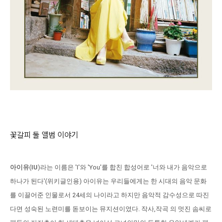
꽃갈피 둘 앨범 이야기
아이유
(
IU
)라는 이름은 'I'와 'You'를 합친 합성어로 '너와 내가 음악으로
하나가 된다'(위키글인용) 아이유는 우리들에게는 한 시대의 음악 문화
를 이끌어준 인물로서 24세의 나이라고 하지만 음악적 감수성으로 따진
다면 성숙된 노련미를 돋보이는 뮤지션이였다. 작사,작곡 의 멋진 솜씨로